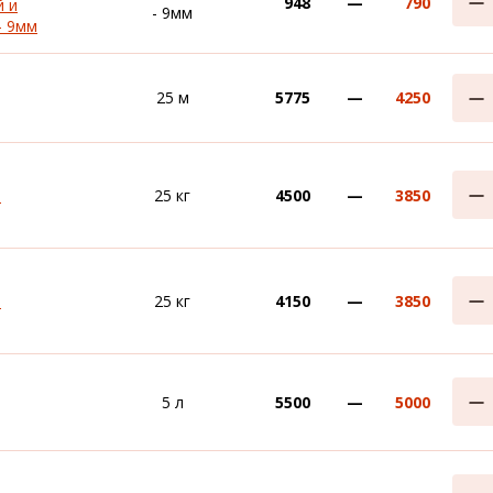
948
—
790
й и
- 9мм
- 9мм
25 м
5775
—
4250
м
25 кг
4500
—
3850
м
25 кг
4150
—
3850
5 л
5500
—
5000