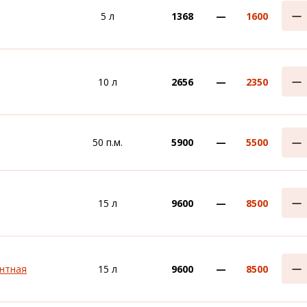
5 л
1368
—
1600
10 л
2656
—
2350
50 п.м.
5900
—
5500
15 л
9600
—
8500
ентная
15 л
9600
—
8500