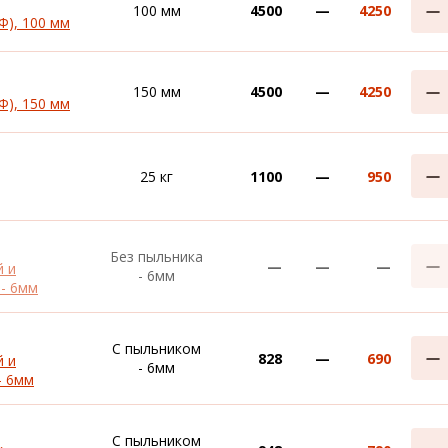
100 мм
4500
—
4250
Ф), 100 мм
150 мм
4500
—
4250
Ф), 150 мм
25 кг
1100
—
950
Без пыльника
—
—
—
й и
- 6мм
 - 6мм
С пыльником
828
—
690
й и
- 6мм
- 6мм
С пыльником