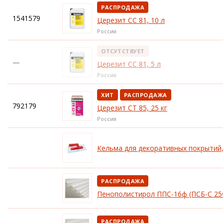
РАСПРОДАЖА
1541579
Церезит CC 81, 10 л
Россия
ОТСУТСТВУЕТ
—
Церезит CC 81, 5 л
Россия
ХИТ
РАСПРОДАЖА
792179
Церезит CT 85, 25 кг
Россия
Кельма для декоративных покрытий,
РАСПРОДАЖА
Пенополистирол ППС-16ф (ПСБ-С 25
РАСПРОДАЖА