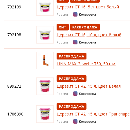
792199
Церезит CT 16, 5 л, цвет белый
Россия
Колеровка
ХИТ
РАСПРОДАЖА
792198
Церезит CT 16, 10 л, цвет белый
Россия
Колеровка
РАСПРОДАЖА
LINNIMAX Gewebe 750, 50 п.м.
РАСПРОДАЖА
899272
Церезит CT 42, 15 л, цвет Белая
Россия
Колеровка
РАСПРОДАЖА
1706390
Церезит CT 42, 15 л, цвет Транспар
Россия
Колеровка