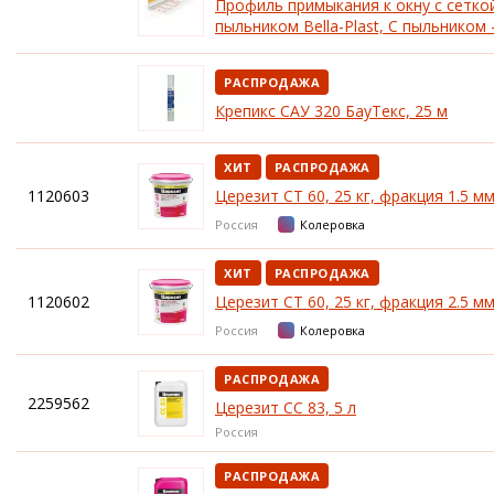
Профиль примыкания к окну с сетко
пыльником Bella-Plast, С пыльником 
РАСПРОДАЖА
Крепикс САУ 320 БауТекс, 25 м
ХИТ
РАСПРОДАЖА
1120603
Церезит CT 60, 25 кг, фракция 1.5 м
Россия
Колеровка
ХИТ
РАСПРОДАЖА
1120602
Церезит CT 60, 25 кг, фракция 2.5 м
Россия
Колеровка
РАСПРОДАЖА
2259562
Церезит CC 83, 5 л
Россия
РАСПРОДАЖА