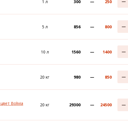
1 л
300
—
250
5 л
856
—
800
10 л
1560
—
1400
20 кг
980
—
850
цвет Bolivia
20 кг
29300
—
24500