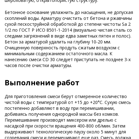
шероховатую, открытопористую структуру.
Бетонное основание увлажнить до насыщения, не допуская
скоплений воды. Арматуру очистить от бетона и ржавчины
сухой пескоструйной обработкой до степени чистоты Sa 2
1/2 по ГОСТ Р ИСО 8501-1-2014 (визуально чистая сталь со
следами загрязнений в виде едва заметных пятен и полос).
Бетон за арматурой удалить на глубину 10-20 мм.
Очищенную поверхность продуть сжатым воздухом с
минимальным содержанием остаточного масла. К
нанесению смеси CD 30 следует приступать не позднее 3-х
часов после очистки арматуры.
Выполнение работ
Для приготовления смеси берут отмеренное количество
чистой воды с температурой от +15 до +20°C. Сухую смесь
постепенно добавляют в воду при перемешивании,
добиваясь получения однородной массы без комков.
Перемешивание производят миксером или дрелью с
насадкой при скорости вращения 400-800 об/мин. Затем
выдерживают технологическую паузу около 5 минут для
созревания смеси и перемешивают еще раз. Смесь должна