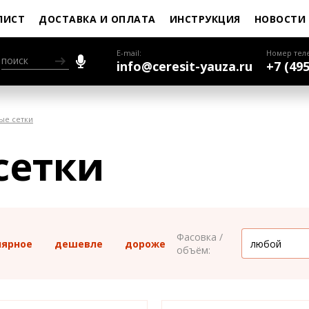
ЛИСТ
ДОСТАВКА И ОПЛАТА
ИНСТРУКЦИЯ
НОВОСТИ
E-mail:
Номер тел
info@ceresit-yauza.ru
+7 (495
ые сетки
сетки
Фасовка /
лярное
дешевле
дороже
объём: