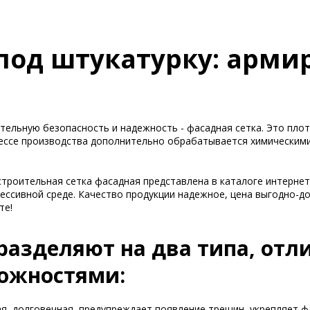
под штукатурку: арми
тельную безопасность и надежность - фасадная сетка. Это пло
оцессе производства дополнительно обрабатывается химически
строительная сетка фасадная представлена в каталоге интерне
ессивной среде. Качество продукции надежное, цена выгодно-до
те!
дразделяют на два типа, от
ожностями:
ая, долговечная, предупреждает появление трещин, укрепляет 