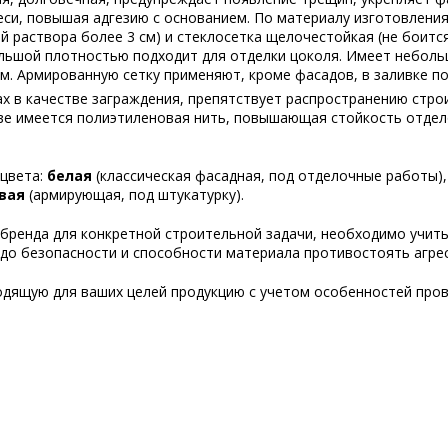
си, повышая адгезию с основанием. По материалу изготовлени
ой раствора более 3 см) и стеклосетка щелочестойкая (не боитс
ольшой плотностью подходит для отделки цоколя. Имеет небольш
м. Армированную сетку применяют, кроме фасадов, в заливке по
ах в качестве заграждения, препятствует распространению стро
аве имеется полиэтиленовая нить, повышающая стойкость отдел
 цвета:
белая
(классическая фасадная, под отделочные работы)
вая
(армирующая, под штукатурку).
бренда для конкретной строительной задачи, необходимо учитыв
я до безопасности и способности материала противостоять агре
дящую для ваших целей продукцию с учетом особенностей пров