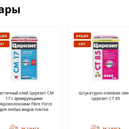
вары
ЦИЯ
АКЦИЯ
ИТ
ХИТ
астичный клей Церезит CM
Штукатурно-клеевая сме
17 с армирующими
Церезит CT 85
икроволокнами Fibre Force
для любых видов плитки
ЗА 2 ЧАСА
ЗА 2 ЧАСА