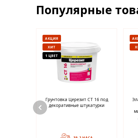
Популярные то
АКЦИЯ
АК
ХИТ
Х
1 ЦВЕТ
Грунтовка Церезит CT 16 под
Эл
декоративные штукатурки
м
ЗА 2 ЧАСА