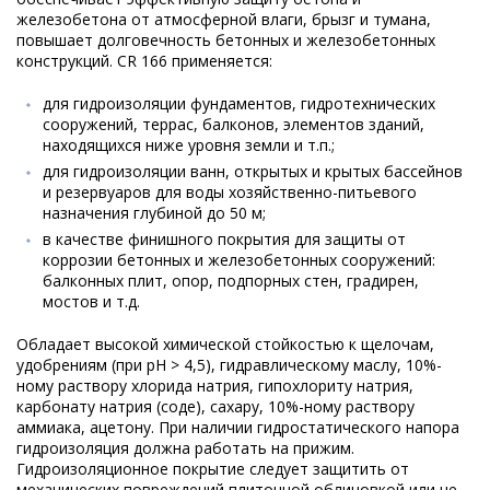
железобетона от атмосферной влаги, брызг и тумана,
повышает долговечность бетонных и железобетонных
конструкций. CR 166 применяется:
для гидроизоляции фундаментов, гидротехнических
сооружений, террас, балконов, элементов зданий,
находящихся ниже уровня земли и т.п.;
для гидроизоляции ванн, открытых и крытых бассейнов
и резервуаров для воды хозяйственно-питьевого
назначения глубиной до 50 м;
в качестве финишного покрытия для защиты от
коррозии бетонных и железобетонных сооружений:
балконных плит, опор, подпорных стен, градирен,
мостов и т.д.
Обладает высокой химической стойкостью к щелочам,
удобрениям (при pH > 4,5), гидравлическому маслу, 10%-
ному раствору хлорида натрия, гипохлориту натрия,
карбонату натрия (соде), сахару, 10%-ному раствору
аммиака, ацетону. При наличии гидростатического напора
гидроизоляция должна работать на прижим.
Гидроизоляционное покрытие следует защитить от
механических повреждений плиточной облицовкой или не