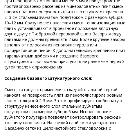
При неровностях основания менее 5 мм и при устройстве
противопожарных рассечек из минераловатных плит смесь
наносят на всю поверхность плиты с отступом от краев на
2–3 см стальным зубчатым полутерком с размером зубцов
10–12 мм. Сразу после нанесения смеси теплоизоляционные
плиты устанавливают в проектное положение вплотную
друг к другу с Т-образной перевязкой швов. Зазоры между
плитами не должны превышать 2 мм. Более крупные зазоры
заполняют полосами из пенополистирола или
полиуретановой пеной. К дополнительному креплению плит
тарельчатыми дюбелями и созданию базового
штукатурного слоя можно приступать не ранее чем через 3
суток после их приклеивания.
Создание базового штукатурного слоя:
Смесь, готовую к применению, гладкой стальной теркой
наносят на поверхность плит из пенополистирола ровным
слоем толщиной 2-3 мм. Затем профилируют гребенчатую
структуру нанесенного слоя стальным зубчатым
полутерком с размером зубцов 6 мм. Использование
зубчатого полутерка позволяет контролировать расход и
толщину слоя смеси. На свежий слой смеси укладывают
фасадную сетку из щелочестойкого стекловолокна с