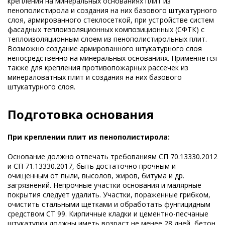
крепления на минеральных основаниях плит из
пенополистирола и создания на них базового штукатурного
слоя, армированного стеклосеткой, при устройстве систем
фасадных теплоизоляционных композиционных (СФТК) с
теплоизоляционным слоем из пенополистирольных плит.
Возможно создание армированного штукатурного слоя
непосредственно на минеральных основаниях. Применяется
также для крепления противопожарных рассечек из
минераловатных плит и создания на них базового
штукатурного слоя.
Подготовка основания
При креплении плит из пенополистирола:
Основание должно отвечать требованиям СП 70.13330.2012
и СП 71.13330.2017, быть достаточно прочным и
очищенным от пыли, высолов, жиров, битума и др.
загрязнений. Непрочные участки основания и малярные
покрытия следует удалить. Участки, пораженные грибком,
очистить стальными щетками и обработать фунгицидным
средством CT 99. Кирпичные кладки и цементно-песчаные
штукатурки должны иметь возраст не менее 28 дней, бетон