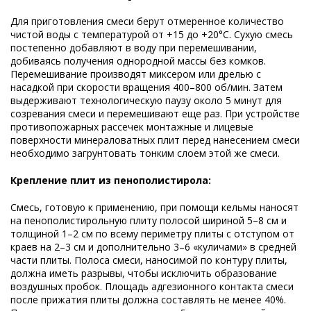
Для приготовления смеси берут отмеренное количество
чистой воды с температурой от +15 до +20°C. Сухую смесь
постепенно добавляют в воду при перемешивании,
добиваясь получения однородной массы без комков.
Перемешивание производят миксером или дрелью с
насадкой при скорости вращения 400–800 об/мин. Затем
выдерживают технологическую паузу около 5 минут для
созревания смеси и перемешивают еще раз. При устройстве
противопожарных рассечек монтажные и лицевые
поверхности минераловатных плит перед нанесением смеси
необходимо загрунтовать тонким слоем этой же смеси.
Крепление плит из пенополистирола:
Смесь, готовую к применению, при помощи кельмы наносят
на пенополистирольную плиту полосой шириной 5–8 см и
толщиной 1–2 см по всему периметру плиты с отступом от
краев на 2–3 см и дополнительно 3–6 «куличами» в средней
части плиты. Полоса смеси, наносимой по контуру плиты,
должна иметь разрывы, чтобы исключить образование
воздушных пробок. Площадь адгезионного контакта смеси
после прижатия плиты должна составлять не менее 40%.