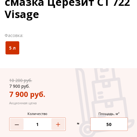
смазка Церезит CT 722
Visage
Фасовка:
5 л
10 200
руб.
7 900
руб.
7 900
руб.
Акционная цена
Количество
Площадь, м²
≈