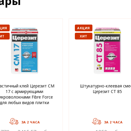
вары
ЦИЯ
АКЦИЯ
ИТ
ХИТ
астичный клей Церезит CM
Штукатурно-клеевая сме
17 с армирующими
Церезит CT 85
икроволокнами Fibre Force
для любых видов плитки
ЗА 2 ЧАСА
ЗА 2 ЧАСА