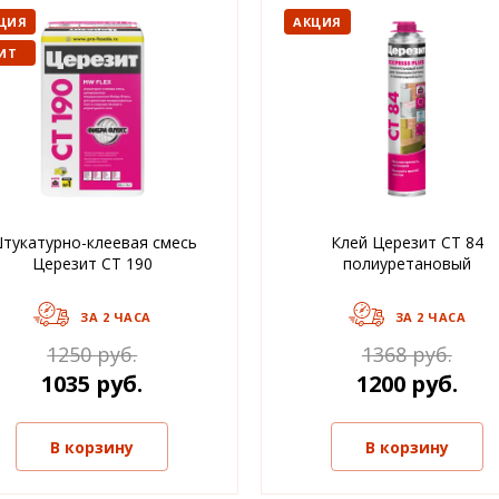
ЦИЯ
АКЦИЯ
ИТ
тукатурно-клеевая смесь
Клей Церезит CT 84
Церезит CT 190
полиуретановый
ЗА 2 ЧАСА
ЗА 2 ЧАСА
1250 руб.
1368 руб.
1035 руб.
1200 руб.
В корзину
В корзину