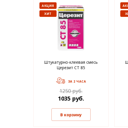
АКЦИЯ
АК
ХИТ
Х
Штукатурно-клеевая смесь
Ш
Церезит CT 85
ЗА 2 ЧАСА
1250 руб.
1035 руб.
В корзину