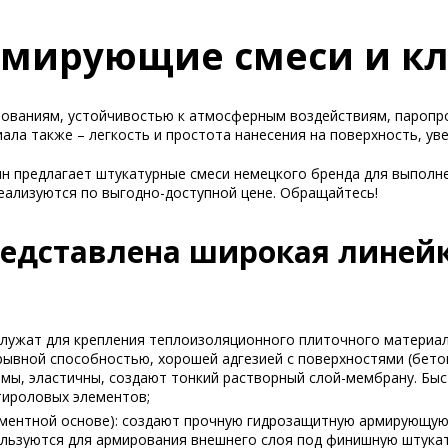
мирующие смеси и кл
нованиям, устойчивостью к атмосферным воздействиям, паропр
риала также – легкость и простота нанесения на поверхность, у
н предлагает штукатурные смеси немецкого бренда для выполн
еализуются по выгодно-доступной цене. Обращайтесь!
редставлена широкая линей
: служат для крепления теплоизоляционного плиточного материа
ывной способностью, хорошей адгезией с поверхностями (бето
мы, эластичны, создают тонкий растворный слой-мембрану. Бы
тироловых элементов;
 цементной основе): создают прочную гидрозащитную армирующу
льзуются для армирования внешнего слоя под финишную штукату