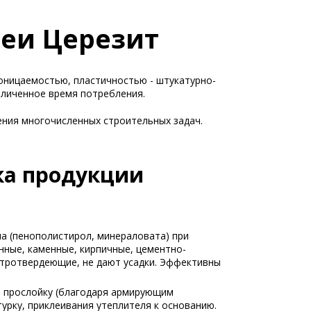
еи Церезит
оницаемостью, пластичностью - штукатурно-
величенное время потребления.
ения многочисленных строительных задач.
ка продукции
ла (пенополистирол, минераловата) при
нные, каменные, кирпичные, цементно-
стротвердеющие, не дают усадки. Эффективны
ю прослойку (благодаря армирующим
рку, приклеивания утеплителя к основанию.