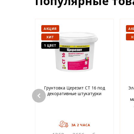
Популярные то
АКЦИЯ
АК
ХИТ
Х
1 ЦВЕТ
Грунтовка Церезит CT 16 под
Эл
декоративные штукатурки
м
ЗА 2 ЧАСА