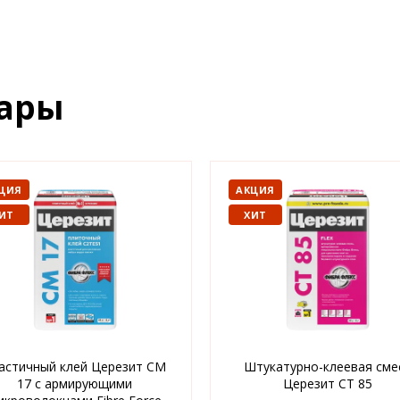
вары
ЦИЯ
АКЦИЯ
ИТ
ХИТ
астичный клей Церезит CM
Штукатурно-клеевая сме
17 с армирующими
Церезит CT 85