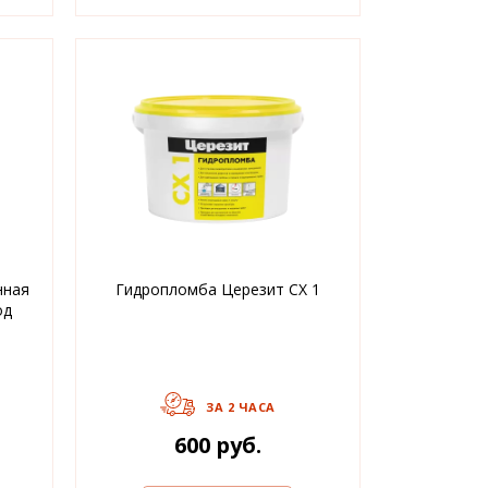
нная
Гидропломба Церезит CX 1
од
ЗА 2 ЧАСА
600 руб.