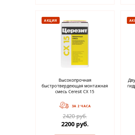
АКЦИЯ
АК
Высокопрочная
Дву
быстротвердеющая монтажная
гид
смесь Ceresit CX 15
ЗА 2 ЧАСА
2420 руб.
2200 руб.