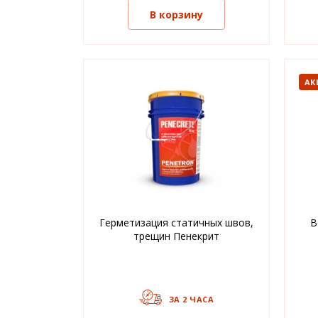
В корзину
АК
Герметизация статичных швов,
В
трещин Пенекрит
ЗА 2 ЧАСА