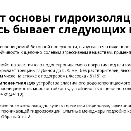
от основы гидроизоля
сь бывает следующих 
епроницаемой бетонной поверхности, выпускается в виде порош
йчивость к щелочно-солевым агрессивным веществам, применяет
тройства эластичного водонепроницаемого покрытия под плиточн
крывает трещины глубиной до 0,75 мм, без растворителей, высо
числе на стяжке с подогревом). Фасовка - 5 (15) кг;
мпонентная
(для устройства эластичного водонепроницаемого
опроницаемость, морозостойкость, устойчивость к щелочно-сол
 кг (24+10).
зине возможно выгодно купить герметики (акриловые, силиконо
 и проникающей гидроизоляции. Опытные менеджеры подробно к
. Обращайтесь!