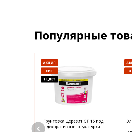
Популярные то
АКЦИЯ
АК
ХИТ
Х
1 ЦВЕТ
Грунтовка Церезит CT 16 под
Эл
декоративные штукатурки