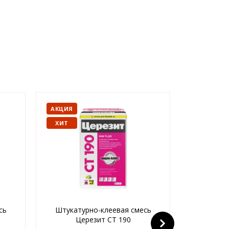
АКЦИЯ
АКЦИЯ
ХИТ
ХИТ
сь
Штукатурно-клеевая смесь
Акрило
Церезит CT 190
штукату