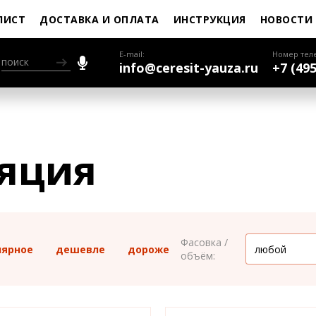
ЛИСТ
ДОСТАВКА И ОПЛАТА
ИНСТРУКЦИЯ
НОВОСТИ
E-mail:
Номер тел
info@ceresit-yauza.ru
+7 (495
яция
Фасовка /
лярное
дешевле
дороже
объём: