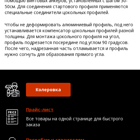
помощью винтовых анкеров, установленных с шагом 30-
50см. Для соединения стартового профиля применяются
специальные соединители цокольных профилей.
Чтобы не деформировать алюминиевый профиль, под него
устанавливается компенсатор цокольных профилей разной
толщины. Для монтажа цокольного профиля на угол,
профиль подрезается посередине под углом 90 градусов.
После чего, надрезанная часть отламывается и профиль
нужно согнуть для образования прямого угла.
Колеровка
Прайс-лист
Все товары на одной странице для быстрого
заказа
Прорабам и строителям