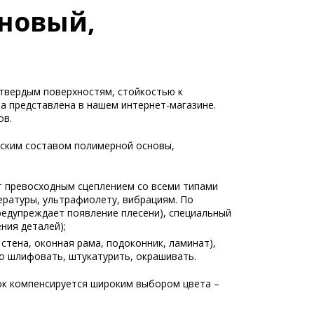
оновый,
 твердым поверхностям, стойкостью к
ра представлена в нашем интернет-магазине.
ов.
еским составом полимерной основы,
т превосходным сцеплением со всеми типами
ературы, ультрафиолету, вибрациям. По
редупреждает появление плесени), специальный
ния деталей);
стена, оконная рама, подоконник, ламинат),
о шлифовать, штукатурить, окрашивать.
ок компенсируется широким выбором цвета –