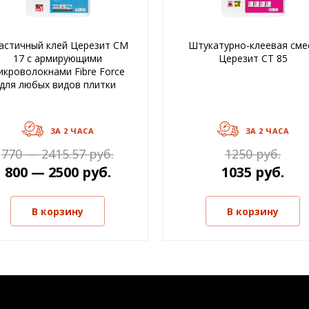
астичный клей Церезит CM
Штукатурно-клеевая сме
17 с армирующими
Церезит CT 85
икроволокнами Fibre Force
для любых видов плитки
ЗА 2 ЧАСА
ЗА 2 ЧАСА
770 — 2415.57 руб.
1250 руб.
800 — 2500 руб.
1035 руб.
В корзину
В корзину