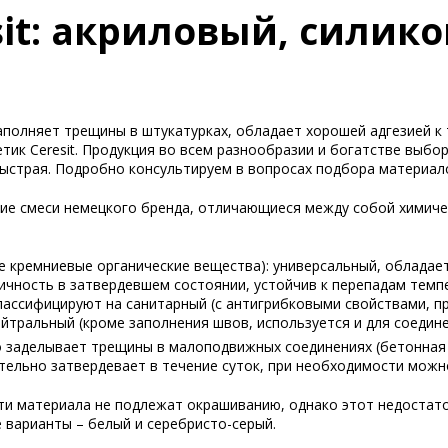
it: акриловый, силик
заполняет трещины в штукатурках, обладает хорошей адгезией к
тик Ceresit. Продукция во всем разнообразии и богатстве выбо
быстрая. Подробно консультируем в вопросах подбора материал
кие смеси немецкого бренда, отличающиеся между собой химич
е кремниевые органические вещества): универсальный, обладае
ичность в затвердевшем состоянии, устойчив к перепадам темп
лассифицируют на санитарный (с антигрибковыми свойствами, п
нейтральный (кроме заполнения швов, используется и для соедине
но заделывает трещины в малоподвижных соединениях (бетонная 
тельно затвердевает в течение суток, при необходимости можн
ти материала не подлежат окрашиванию, однако этот недостат
 варианты – белый и серебристо-серый.